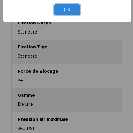
Amortisseurs
OK
Fixation Corps
Standard
Fixation Tige
Standard
Force de Blocage
X4
Gamme
Deluxe
Pression air maximale
360 PSI