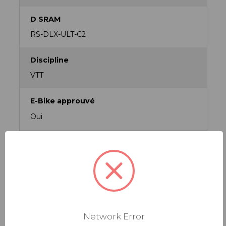
D SRAM
RS-DLX-ULT-C2
Discipline
VTT
E-Bike approuvé
Oui
Entraxe
210 mm
Entraxe / Course
210x47.5
Network Error
Famille de produit