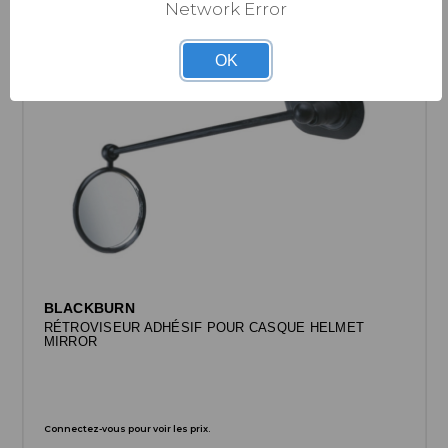
Network Error
OK
BLACKBURN
RÉTROVISEUR ADHÉSIF POUR CASQUE HELMET
MIRROR
Connectez-vous pour voir les prix.