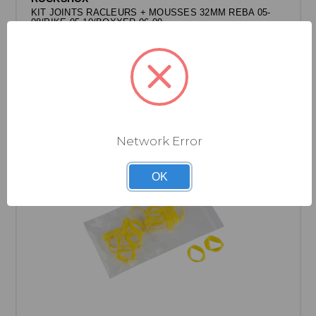
KIT JOINTS RACLEURS + MOUSSES 32MM REBA 05-
08/PIKE 05-10/BOXXER 06-09
Connectez-vous pour voir les prix.
Network Error
OK