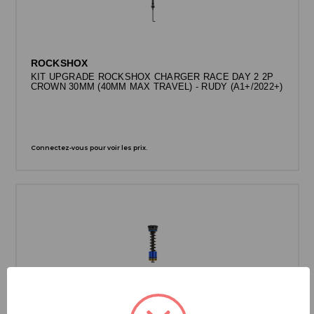
ROCKSHOX
KIT UPGRADE ROCKSHOX CHARGER RACE DAY 2 2P
CROWN 30MM (40MM MAX TRAVEL) - RUDY (A1+/2022+)
Connectez-vous pour voir les prix.