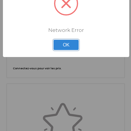
Network Error
ROCKSHOX
KIT UPGRADE ROCKSHOX DAMPER ISOLATOR RC 3
POSITIONS DOMAIN 38MM C1+ (2025+)
OK
Connectez-vous pour voir les prix.