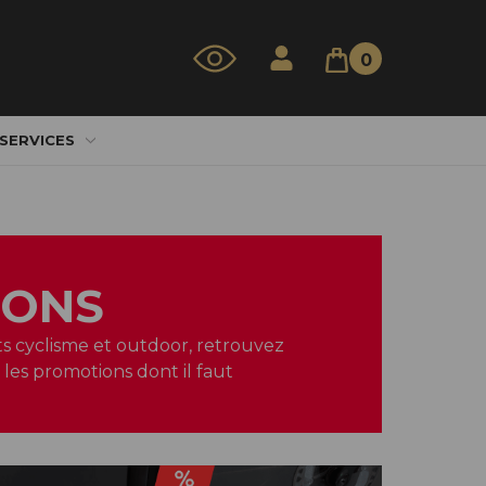
0
 SERVICES
IONS
ts cyclisme et outdoor, retrouvez
 les promotions dont il faut