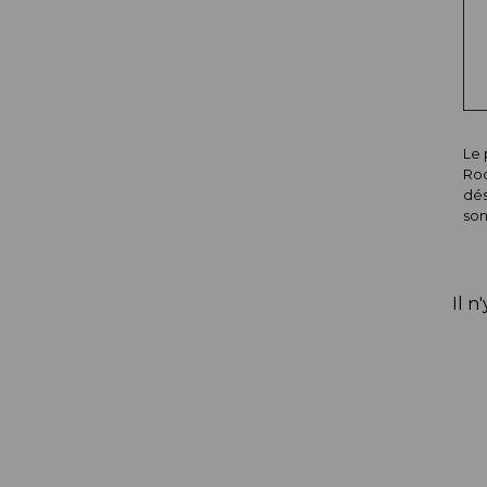
Le 
Rod
dés
son
Il n