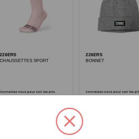
226ERS
226ERS
CHAUSSETTES SPORT
BONNET
Connectez-vous pour voir les prix.
Connectez-vous pour voir les pri