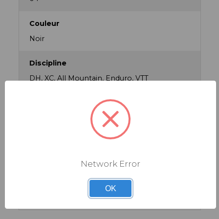
Couleur
Noir
Discipline
DH, XC, All Mountain, Enduro, VTT
om de Couleur Fournisseur
Black
Poids (données fabricant)
328g
Network Error
Volume du Réservoir
OK
0 l