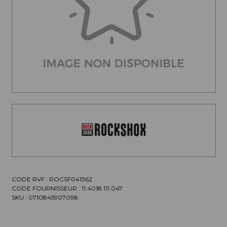
CODE RVF : ROCSF041362
CODE FOURNISSEUR :
11.4018.111.047
SKU :
0710845907098