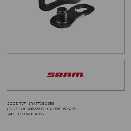
CODE RVF : SRATT080056
CODE FOURNISSEUR :
00.2518.059.007
SKU :
0710845886188