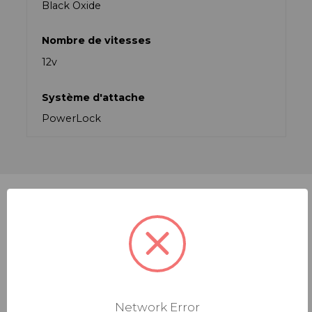
Black Oxide
Nombre de vitesses
12v
Système d'attache
PowerLock
PRODUITS RECOMMANDÉS
Network Error