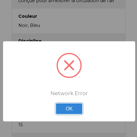
conçue pour améliorer la circulation de l’air
Couleur
Noir, Bleu
Discipline
Route, Triathlon
Famille de produit
Casques
Homologations
Network Error
CE/EN 1078. CPSC 12.03
OK
Nombre de canaux de ventilation
15