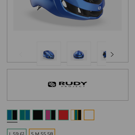
L 59 61
S M 55 58