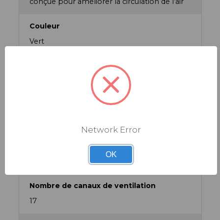
conçue pour améliorer la circulation de l’air
Couleur
Vert
Discipline
VTT, Route, Urbain
Famille de produit
Casques
Network Error
Homologations
OK
CE/EN 1078. CPSC 12.03
Nombre de canaux de ventilation
17