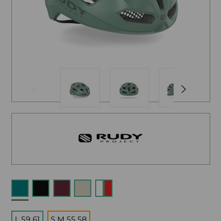
L 59 61
S M 55 58