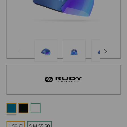
L 59 61
S M 55 58