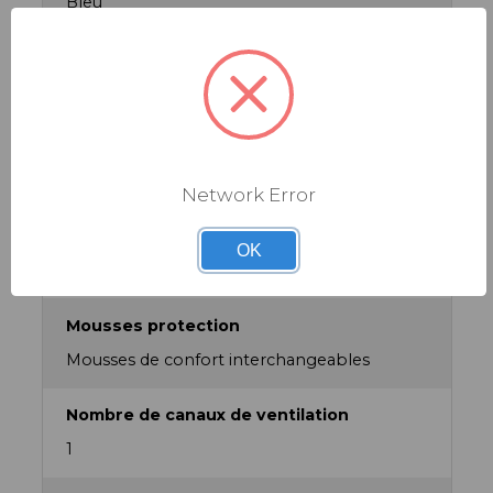
Bleu
Discipline
CLM, Triathlon
Famille de produit
Casques
Network Error
Homologations
OK
CE/EN 1078. CPSC 12.03
Mousses protection
Mousses de confort interchangeables
Nombre de canaux de ventilation
1