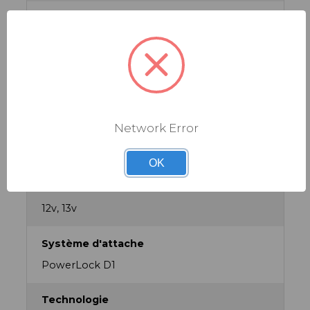
Finition maillon interne
Chrome Plated
Gamme
RED AXS, Red XPLR AXS
Network Error
Nombre de maillons
126
OK
Nombre de vitesses
12v, 13v
Système d'attache
PowerLock D1
Technologie