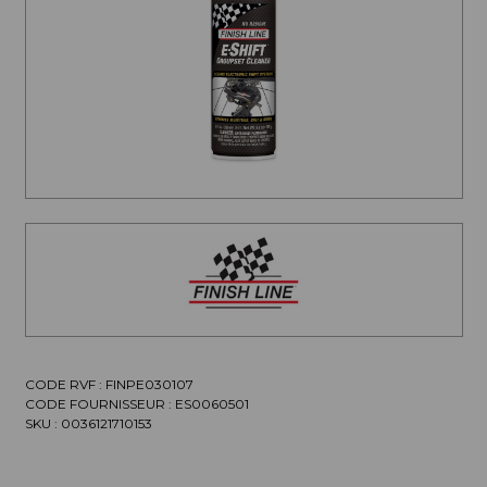
CODE RVF : FINPE030107
CODE FOURNISSEUR :
ES0060501
SKU :
0036121710153