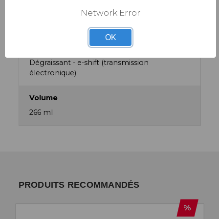
Présentation
Network Error
Aerosol
OK
Type
Dégraissant - e-shift (transmission
électronique)
Volume
266 ml
PRODUITS RECOMMANDÉS