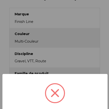
Marque
Finish Line
Couleur
Multi-Couleur
Discipline
Gravel, VTT, Route
Famille de produit
Dégraissants
Gamme
CLASSIC