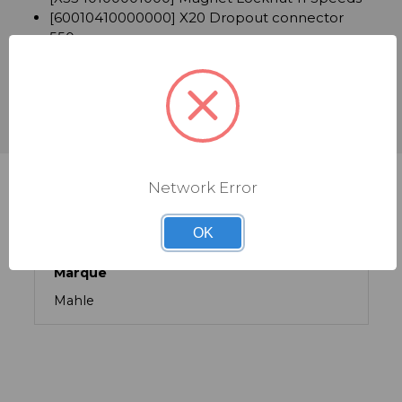
[60010410000000] X20 Dropout connector
550mm
[34010400000100] iWoc ONE Head Unit - STD
[60010400000001] X20 Drive Unit Gen 2
[23010400000000] X20 iX2+ Battery Pack
Network Error
CARACTÉRISTIQUES TECHNIQUES
OK
Marque
Mahle