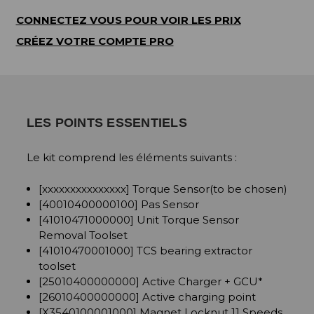
CONNECTEZ VOUS POUR VOIR LES PRIX
CRÉEZ VOTRE COMPTE PRO
LES POINTS ESSENTIELS
Le kit comprend les éléments suivants :
[xxxxxxxxxxxxxxx] Torque Sensor(to be chosen)
[40010400000100] Pas Sensor
[41010471000000] Unit Torque Sensor
Removal Toolset
[41010470001000] TCS bearing extractor
toolset
[25010400000000] Active Charger + GCU*
[26010400000000] Active charging point
[X3540100001000] Magnet Locknut 11 Speeds