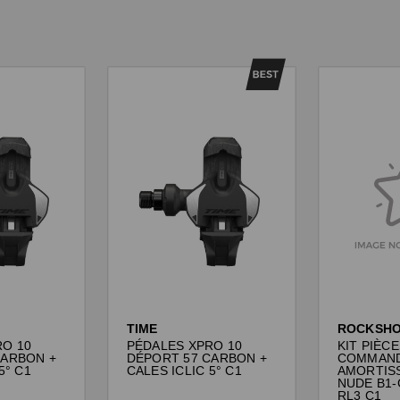
TIME
ROCKSH
RO 10
PÉDALES XPRO 10
KIT PIÈC
CARBON +
DÉPORT 57 CARBON +
COMMAN
5° C1
CALES ICLIC 5° C1
AMORTIS
NUDE B1-
RL3 C1