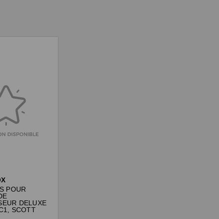
OX
ES POUR
DE
SEUR DELUXE
C1, SCOTT