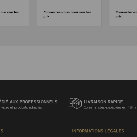
ur voir les
Connectez-vous pour voir les
Connectez-vo
prix.
prix.
ÉDIÉ AUX PROFESSIONNELS
LIVRAISON RAPIDE
rvices et produits adaptés
Commandes expédiées en 48h 
ES
INFORMATIONS LÉGALES