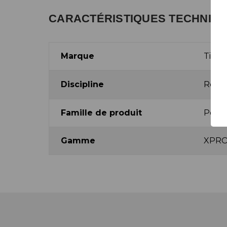
CARACTÉRISTIQUES TECHNIQ
Marque
Time
Discipline
Rout
Famille de produit
Pédal
Gamme
XPR