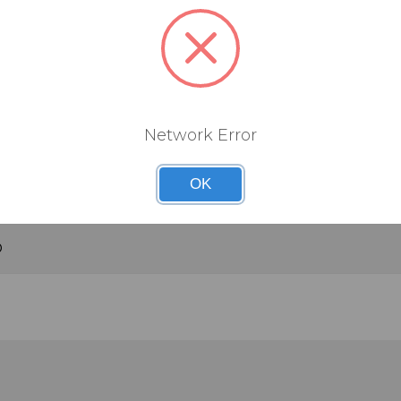
UES
Network Error
e
OK
es / Pièces détachées
O