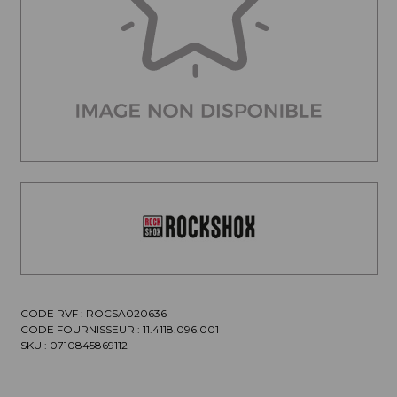
CODE RVF : ROCSA020636
CODE FOURNISSEUR :
11.4118.096.001
SKU :
0710845869112