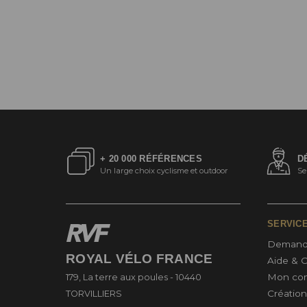
+ 20 000 RÉFÉRENCES
D
Un large choix cyclisme et outdoor
Se
SERVIC
Demand
ROYAL VÉLO FRANCE
Aide & 
Mon co
179, La terre aux poules - 10440
Créatio
TORVILLIERS