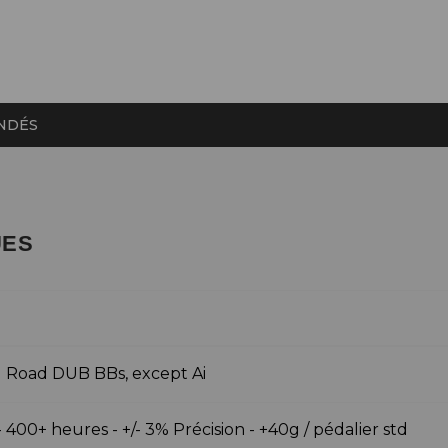
NDÉS
UES
M
Road DUB BBs, except Ai
- 400+ heures - +/- 3% Précision - +40g / pédalier std