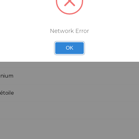
urs de puissance
 DM (Direct Mount
Network Error
5 mm
OK
inium
étoile