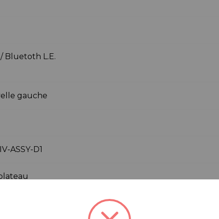
/ Bluetoth L.E.
elle gauche
IV-ASSY-D1
plateau
l, Route