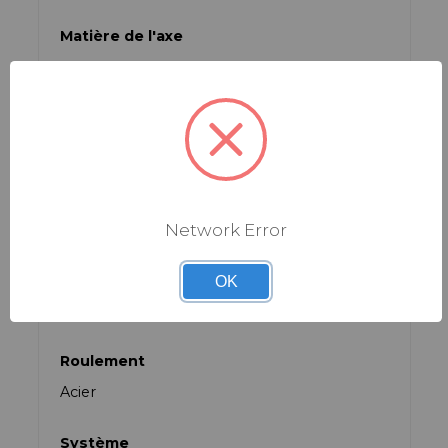
Matière de l'axe
Aed Titane
Matière du corps
Carbone injecté
om de Couleur Fournisseur
Network Error
Carbon Gold
Poids (données fabricant)
OK
120g par pédale
Roulement
Acier
Système