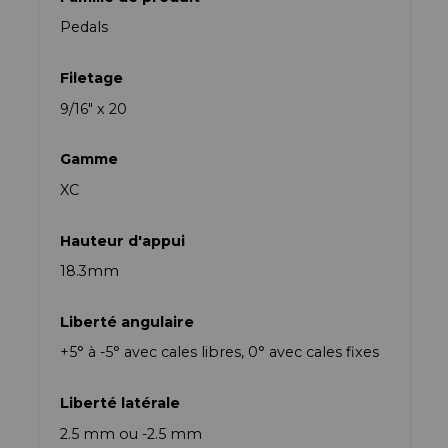
Pedals
Filetage
9/16″ x 20
Gamme
XC
Hauteur d'appui
18.3mm
Liberté angulaire
+5° à -5° avec cales libres, 0° avec cales fixes
Liberté latérale
2.5 mm ou -2.5 mm