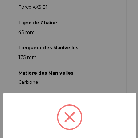
Force AXS E1
Ligne de Chaîne
45 mm
Longueur des Manivelles
175 mm
Matière des Manivelles
Carbone
Matière des Plateaux
Aluminium
Montage des Plateaux
Thread Mount