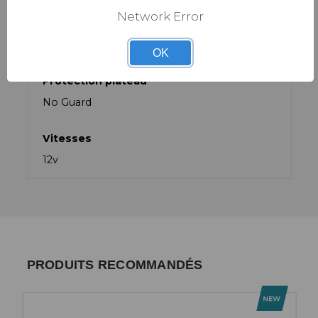
Network Error
Position du capteur de puissance
Etoile
OK
Protection plateau
No Guard
Vitesses
12v
PRODUITS RECOMMANDÉS