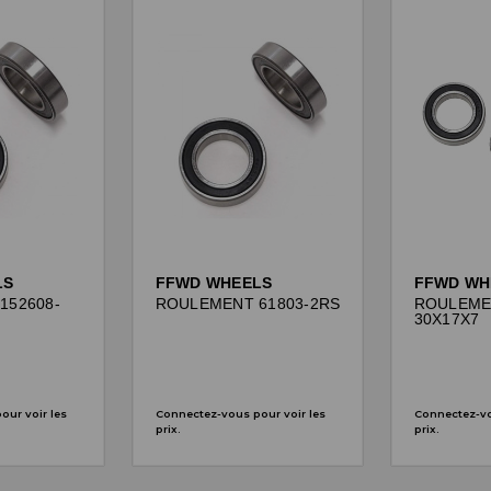
LS
FFWD WHEELS
FFWD WH
152608-
ROULEMENT 61803-2RS
ROULEME
30X17X7
ur voir les
Connectez-vous pour voir les
Connectez-vo
prix.
prix.