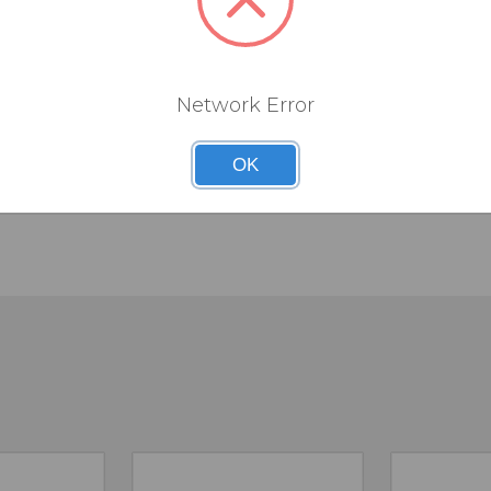
UES
Network Error
 Wheels
OK
ements