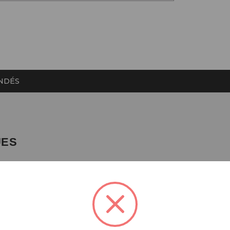
NDÉS
UES
M
TP-CH4-A1