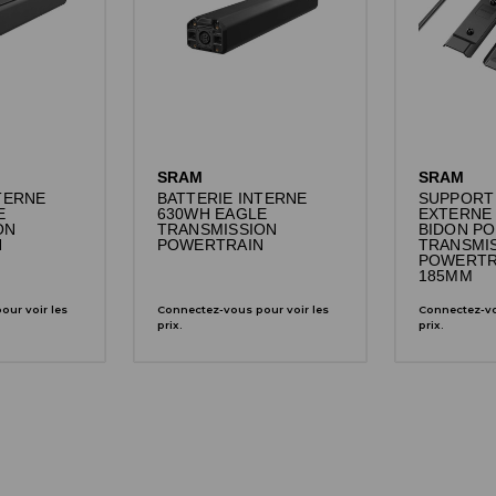
SRAM
SRAM
TERNE
BATTERIE INTERNE
SUPPORT 
E
630WH EAGLE
EXTERNE 
ON
TRANSMISSION
BIDON P
N
POWERTRAIN
TRANSMI
POWERTR
185MM
ur voir les
Connectez-vous pour voir les
Connectez-vo
prix.
prix.