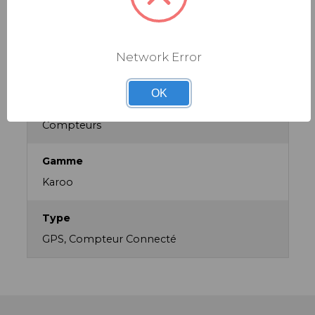
Noir
Discipline
Network Error
Gravel, VTT, Route
OK
Famille de produit
Compteurs
Gamme
Karoo
Type
GPS, Compteur Connecté