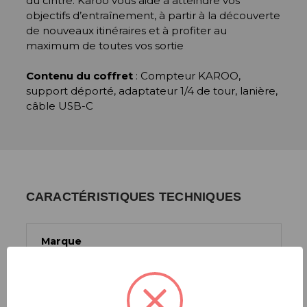
du cintre. Karoo vous aide à atteindre vos
objectifs d’entraînement, à partir à la découverte
de nouveaux itinéraires et à profiter au
maximum de toutes vos sortie
Contenu du coffret
: Compteur KAROO,
support déporté, adaptateur 1/4 de tour, lanière,
câble USB-C
CARACTÉRISTIQUES TECHNIQUES
Marque
HAMMERHEAD
Couleur