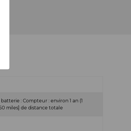
tterie : Compteur : environ 1 an (1
50 miles] de distance totale