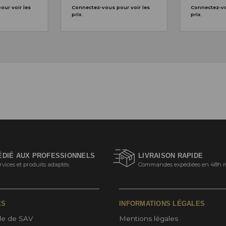
ur voir les
Connectez-vous pour voir les
Connectez-vo
prix.
prix.
ÉDIÉ AUX PROFESSIONNELS
LIVRAISON RAPIDE
rvices et produits adaptés
Commandes expédiées en 48h 
ES
INFORMATIONS LÉGALES
e de SAV
Mentions légales