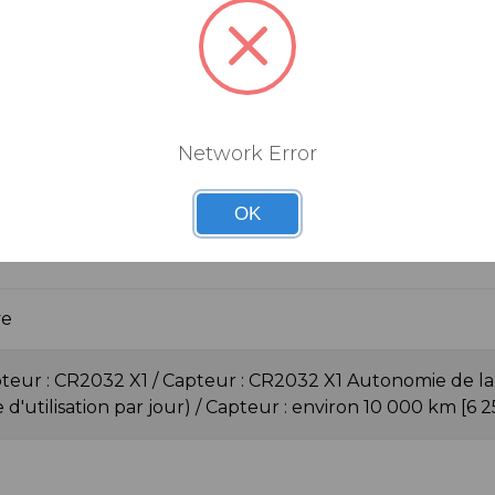
Network Error
OK
UES
ye
eur : CR2032 X1 / Capteur : CR2032 X1 Autonomie de la ba
 d'utilisation par jour) / Capteur : environ 10 000 km [6 2