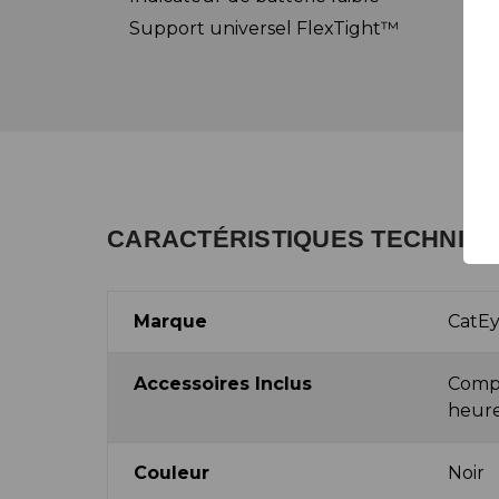
Support universel FlexTight™
CARACTÉRISTIQUES TECHNIQ
Marque
CatE
Accessoires Inclus
Compt
heure
Couleur
Noir