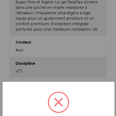
Super fine et légère. Le gel ReaFlex s'insère
dans une poche en maille résistante à
l'abrasion. Chaussette ultra-légère à tige
haute pour un ajustement amélioré et un
confort premium. Protection intégrale
perforée pour une meilleure ventilation. Ve
Couleur
Noir
Discipline
VTT
Écoresponsabilité
Emballage sans plastique
Famille de produit
Elbow_Guards