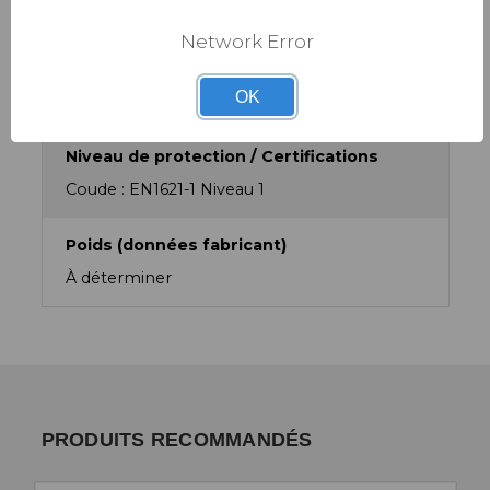
Network Error
Matériau
ReaFlex : Gel souple à profil fin, ventilé, qui
OK
durcit à l'impact.
Niveau de protection / Certifications
Coude : EN1621-1 Niveau 1
Poids (données fabricant)
À déterminer
PRODUITS RECOMMANDÉS