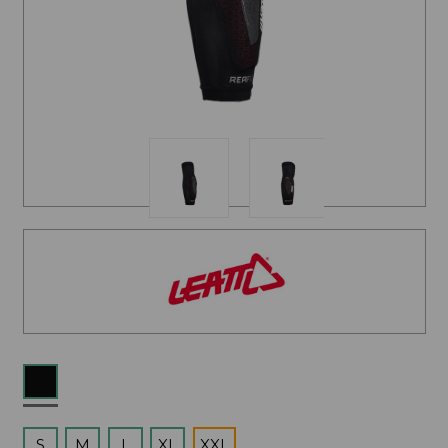
S
M
L
XL
XXL