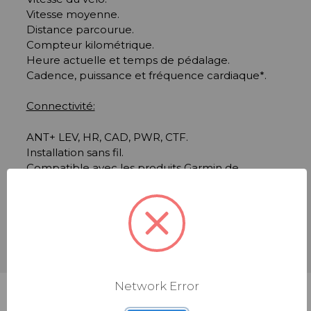
Vitesse moyenne.
Distance parcourue.
Compteur kilométrique.
Heure actuelle et temps de pédalage.
Cadence, puissance et fréquence cardiaque*.
Connectivité:
ANT+ LEV, HR, CAD, PWR, CTF.
Installation sans fil.
Compatible avec les produits Garmin de
montage standard
Utilisé comme télécommande.
Compatible avec les systèmes X20, X30 et X35
Network Error