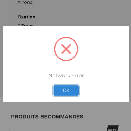
Arrondi
Fixation
6-Trous
Matière
Acier
Matière Vis
Acier
Network Error
OK
PRODUITS RECOMMANDÉS