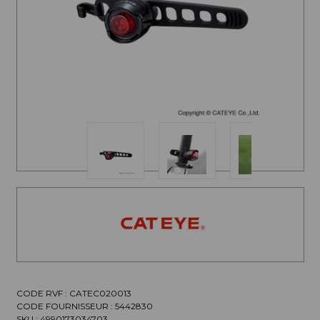
CODE RVF : CATEC020013
CODE FOURNISSEUR :
5442830
SKU :
4990173034703