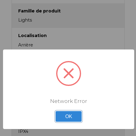
Famille de produit
Lights
Localisation
Arrière
Modes
3
Modes / Puissance - Durée
Flash rapide : environ 5 heures Flash lent :
environ 5 heures Constant : environ 2,5
Network Error
heures
OK
Niveau d'Etanchéité
IPX4