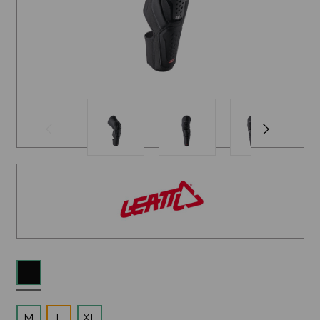
M
L
XL