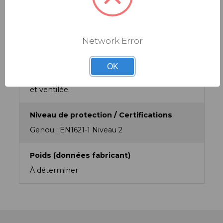
Famille de produit
Genouillères
Network Error
Matériau
OK
3DF : Mousse absorbante d’impacts légère
et ventilée.
Niveau de protection / Certifications
Genou : EN1621-1 Niveau 2
Poids (données fabricant)
À déterminer