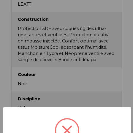
LEATT
Construction
Protection 3DF avec coques rigides ultra-
résistantes et ventilées. Protection du tibia
en mousse injectée. Confort optimal avec
tissus MoistureCool absorbant l'humidité.
Manchon en Lycra et Néoprène ventilé avec
sangle de cheville. Bande antidérapa
Couleur
Noir
Discipline
VTT
Écoresponsabilité
Emballage sans plastique