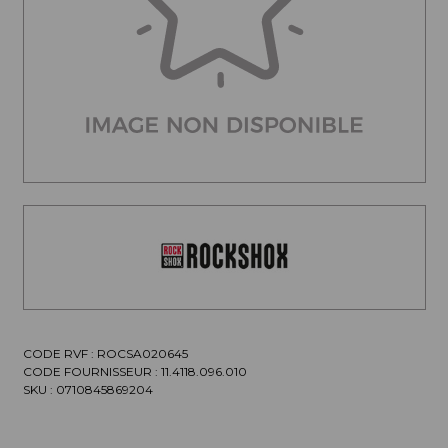
CODE RVF : ROCSA020645
CODE FOURNISSEUR :
11.4118.096.010
SKU :
0710845869204