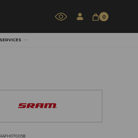
0
 SERVICES
SRAFH070058