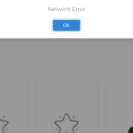
Network Error
n
OK