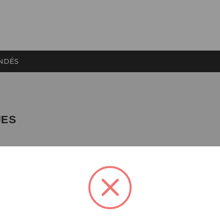
NDÉS
UES
M
 à disque / Pièces détachées