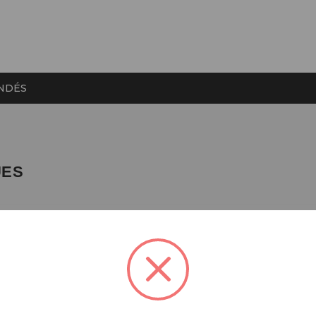
NDÉS
UES
M
PP-A0
rs