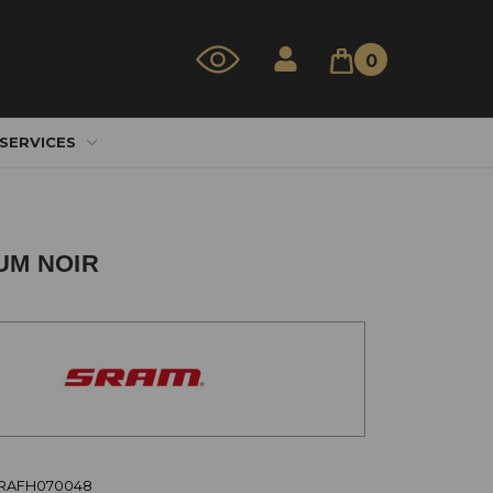
0
 SERVICES
UM NOIR
SRAFH070048