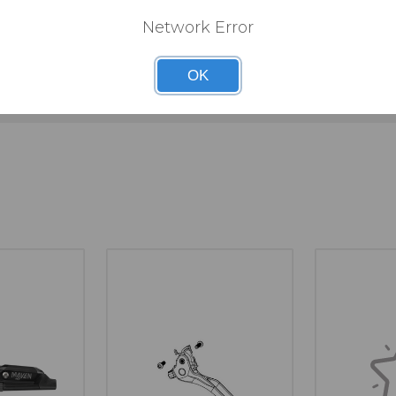
Network Error
n
OK