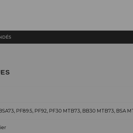
NDÉS
UES
M
BSA73, PF89.5, PF92, PF30 MTB73, BB30 MTB73, BSA 
ier