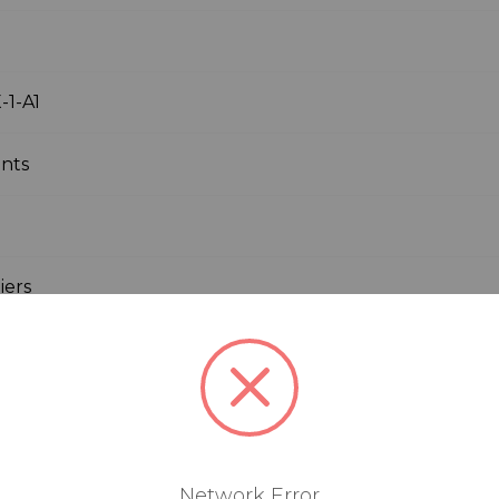
-1-A1
nts
iers
d'étoile: DM Chainring)
m
mm
Network Error