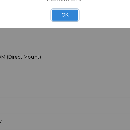
OK
inium
 DM (Direct Mount)
t
v