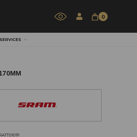
0
 SERVICES
 170MM
RATT010111