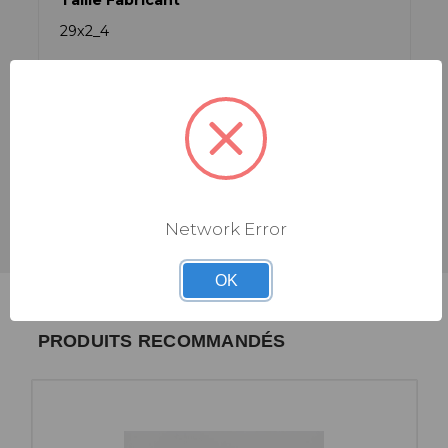
Taille Fabricant
29x2_4
Type
Tubeless Ready
Type de Tringle
Tringle Souple
Network Error
OK
PRODUITS RECOMMANDÉS