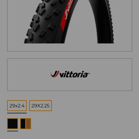
29x2.4
29X2.25