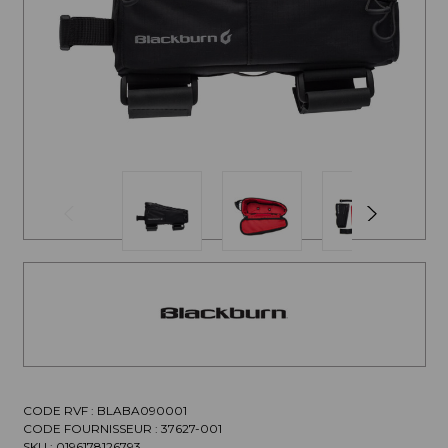
CODE RVF : BLABA090001
CODE FOURNISSEUR :
37627-001
SKU :
0196178126793