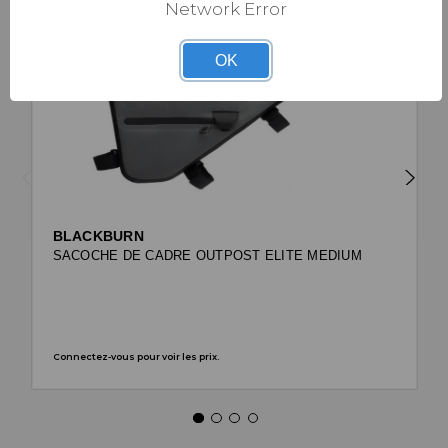
Network Error
OK
BLACKBURN
SACOCHE DE CADRE OUTPOST ELITE MEDIUM
Connectez-vous pour voir les prix.